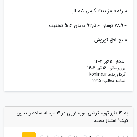
سرکه قرمز 3000 گرمی کیمبال
78,900 تومان 93,500 تومان 16% تخفیف
منبع: افق کوروش
انتشار:
16 تیر 1403
بروزرسانی:
16 تیر 1403
گردآورنده:
konline.ir
شناسه مطلب: 2315
به "4 طرز تهیه ترشی غوره فوری در 3 مرحله ساده و بدون
کپک" امتیاز دهید