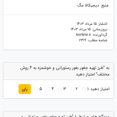
منبع: دیجیکالا مگ
انتشار:
15 مرداد 1403
بروزرسانی:
15 مرداد 1403
گردآورنده:
konline.ir
شناسه مطلب: 2319
به "طرز تهیه جغور بغور رستورانی و خوشمزه به 4 روش
مختلف" امتیاز دهید
امتیاز دهید:
1
2
3
4
5
رای
دیدگاه های مرتبط با "طرز تهیه جغور بغور رستورانی و