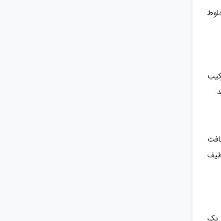
لوط
رکیب
.
افت
طیف
 یک