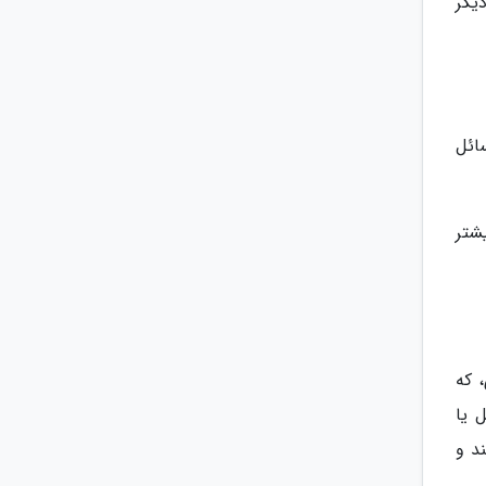
یگر
ائل
شتر
ه فکری، که
 یا
د و