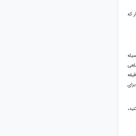
 که
 (MBSR) است که به وسیله
مطلعی
ی تواند به شما یاری کند تا تمرین را آغاز کنید. برخی افراد برای 10 دقیقه
رای
ید،