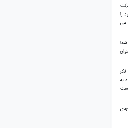
رکت
 را
 می
شما
نوان
فکر
د به
دست
جای