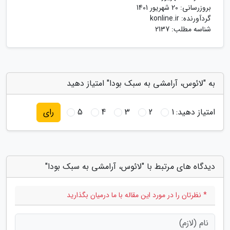
بروزرسانی:
20 شهریور 1401
گردآورنده:
konline.ir
شناسه مطلب: 2137
به "لائوس، آرامشی به سبک بودا" امتیاز دهید
امتیاز دهید:
1
2
3
4
5
رای
دیدگاه های مرتبط با "لائوس، آرامشی به سبک بودا"
* نظرتان را در مورد این مقاله با ما درمیان بگذارید