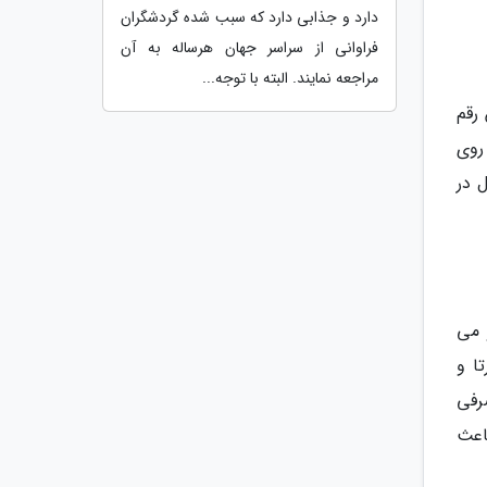
دارد و جذابی دارد که سبب شده گردشگران
فراوانی از سراسر جهان هرساله به آن
مراجعه نمایند. البته با توجه...
ر داشت. پس از وقوع طوفان کاترینا در سال 2005، این رقم
روی
 در
ی متر در آب فرو می
ا و
رفی
اعث