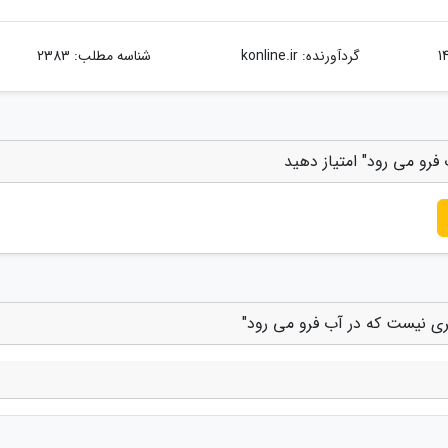
گردآورنده:
konline.ir
شناسه مطلب: 2383
 فرو می رود" امتیاز دهید
هری نیست که در آب فرو می رود"