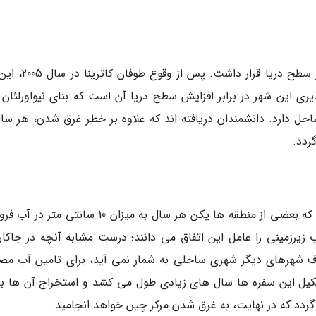
تا همین دهه 1930، تنها یک سوم از نیواورلئان زیر سطح دریا قرا
ی این شهر در برابر افزایش سطح دریا آن است که بنای نیواورلئان 
ل دارد. دانشمندان دریافته اند که علاوه بر خطر غرق شدن، هر سال
ردد.
پژوهشی که سال 2016 انجام داد حاکی از آن است که بعضی از منطقه ها پکن هر سال به میزان 10 سانت
یرزمینی را عامل این اتفاق می دانند؛ درست مشابه آنچه در جاکارت
ف شهرهای دیگر شهری ساحلی به شمار نمی آید، برای تامین آب مص
کیل این سفره ها سال های زیادی طول می کشد و استخراج آن ها ب
د که در نهایت، به غرق شدن مرکز چین خواهد انجامید.