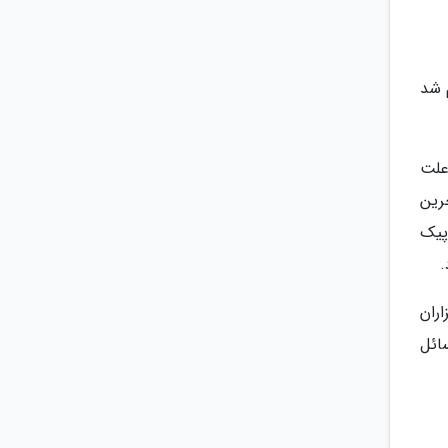
 در آب فرو می رود. پژوهشی که سال 2015 انجام شد
 علت
ست که از آخرین
پیک
ران
ائل