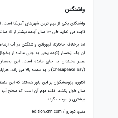
واشنگتن
ثابت می نماید طی 100 سال آینده بیشتر از 15 سانتی متر از ارتفاع مرکز ایالات متحده آمریکا کاسته خواهد شد.
اما برخلاف جاکارتا، فرورفتن واشنگتن در آب ارتبا
عصر یخبندان به جای مانده است. این یخسار ک
(Chesapeake Bay) را به سمت بالا می راند. هزاران سال پیش، وقتی یخسار آب شد، زمین دوباره آغاز به پایین آمدن کرد.
اکنون، پژوهشگران بر این باور هستند که این منط
سال طول بکشد. نکته مهم آن است که سطح آب دری
بیشتری را موجب گردد.
منبع: کجارو / edition.cnn.com