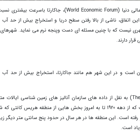
طبق ها گزارش های منتشرشده به وسیله انجمن مالی دنیا (World Economic Forum)، جاکارتا باسرعت بی
این اتفاق، ناشی از بالا رفتن سطح دریا و استخراج بیش از حد آب 
ا شهری نیست که با چنین مسئله ای دست وپنجه نرم می نماید. شهرهای 
رار دارند.
ست و در این شهر هم مانند جاکارتا، استخراج بیش از حد آب 
روزنامه هیوستون کرونیکل (The Houston Chronicle) به نقل از داده های سازمان آنالیز های زمین شناسی ایالات
آمریکا (US Geological Survey) گزارش داده است که از دهه 1920 تا به امروز بخش هایی از منطقه هریس کانتی
رفته است. این منطقه ها در هر سال در حدود پنج سانتی متر دیگر زیر
یاد است.