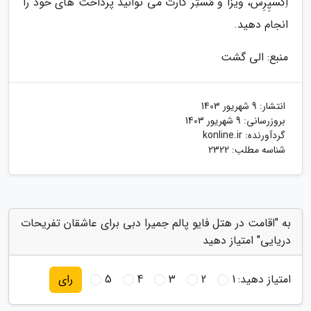
اِکسپِرِس، ویزا و مَستِر کارت می توانید پرداخت های خود را
انجام دهید.
منبع: الی گشت
انتشار:
9 شهریور 1403
بروزرسانی:
9 شهریور 1403
گردآورنده:
konline.ir
شناسه مطلب: 2322
به "اقامت در هتل فایو پالم جمیرا دبی برای عاشقان تفریحات
دریایی" امتیاز دهید
امتیاز دهید:
1
2
3
4
5
رای