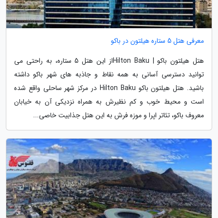
معرفی هتل 5 ستاره هیلتون در باکو
هتل هیلتون باکو | Hilton Bakuاز این هتل 5 ستاره، به راحتی می
توانید دسترسی آسانی به همه نقاط و جاذبه های شهر باکو داشته
باشید. هتل هیلتون باکو Hilton Baku در مرکز شهر ساحلی واقع شده
است و محیط خوب و کم نظیرش به همراه نزدیکی آن به خیابان
معروف باکو، تئاتر اپرا و موزه فرش به این هتل جذابیت خاصی...