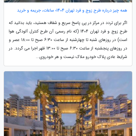
همه چیز درباره طرح زوج و فرد تهران 1404؛ ساعات، جریمه و خرید
اگر برای تردد در مرکز در پی پاسخ سریع و شفاف هستید، باید بدانید که
طرح زوج و فرد تهران 1404 (که نام رسمی آن طرح کنترل آلودگی هوا
است) در روزهای شنبه تا چهارشنبه از ساعت 6:30 صبح تا 18:00 عصر و
در روزهای پنجشنبه از ساعت 6:30 صبح تا 13:00 ظهر اجرا می گردد. در
شرایط عادی پلاک خودرو ملاک نیست و هر خودروی...