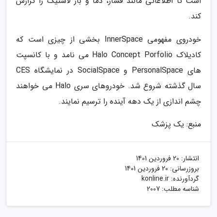
است تا اطلاعاتی مانند فشار، دما و بار لاستیگ را گزارش
کند.
خودروی مفهومی InnerSpace بخشی از چیزی است که
کادیلاک Halo Concept Porfolio می نامد و با کانسپت
های PersonalSpace و SocialSpace در نمایشگاه CES
سال گذشته شروع شد. خودروهای سری Halo می خواهند
چشم اندازی از یک دهه آینده را ترسیم نمایند.
منبع: یک پزشک
انتشار:
20 فروردین 1401
بروزرسانی:
20 فروردین 1401
گردآورنده:
konline.ir
شناسه مطلب: 2007