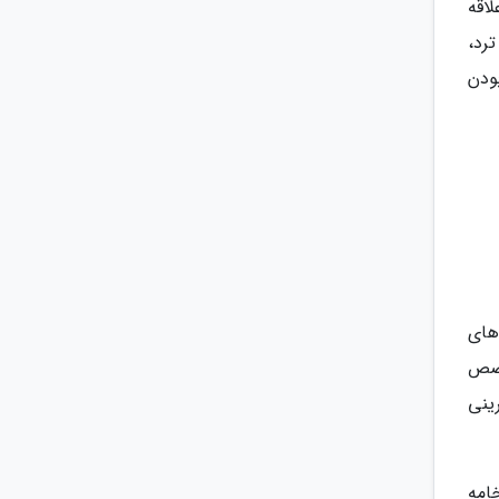
لاقه
ترد،
ودن
 و شیرینی های
Fabian von  سرآشپز متخصص
 شیرینی
امه