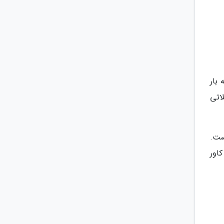
 بار
اتی
 است.
 کاور