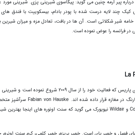
ه میشلین درباره پیر ارمه چنین می گوید: پیکاسوی شیرینی پزی. شیرینی مورد ع
واز است. داکواز نوعی کیک چند لایه درست شده با پودر بادام، بیسکوییت با فندق های 
خامه شیر شکلاتی است. آن ها در بافت، تعادل مزه و میزان شیرین ب
 در فرانسه را عوض نموده است.
یکی از باکلاس ترین و بهترین شیرینی فروشی های پاریس که فعالیت خود را از سال 2009 شروع نموده است
Philippe Conticini مانند جواهراتی کوچک و رنگارنگ در مغازه قرار داده شده اند. Hauske
دسرهای خوشمزه در رستوران Noma کپنهاگ، Contra و Wildair نیویورک می گوید که سنت اونوره های اینجا بهترین
ای فصل و خمیر پای است. خمیر بریزه، خمیر کلمی، کرم سنت اونره، خ