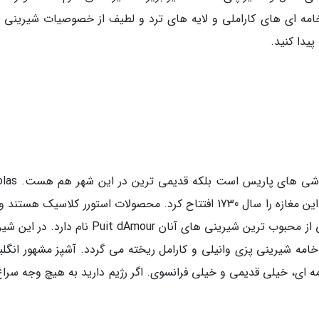
خامه ای های کاراملی و لایه های ترد و لطیف از خصوصیات شیرینی 
یدا کنید.
استورر علاوه بر این که یکی از بهترین شیرینی فروشی
Stohrer شیرینی پز مخصوص لوئی پانزدهم بود و این مغازه را سال 1730 افتتاح کرد. محصولات استورر کلاسیک ه
توان بازتابی از سنت های فرانسه را در آن دید. یکی از محبوب ترین شیرینی های آنان Puit dAmour نام
 خامه شیرینی پزی وانیلی و کارامل ریخته می گردد. آشپز مشهور انگل
ید: خیلی خامه ای، خیلی قدیمی و خیلی فرانسوی. اگر رژیم دارید به هیچ وجه سرا