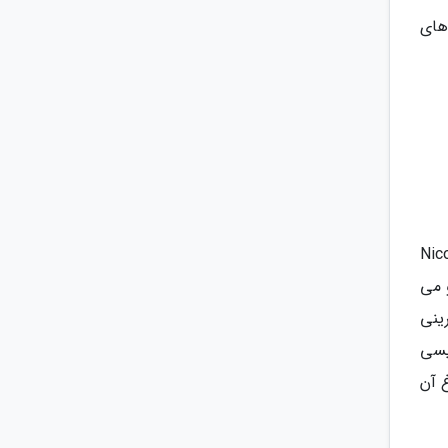
های
 های پاریس است بلکه قدیمی ترین در این شهر هم هست. Nicolas
ستند و می
 دارد. در این شیرینی
یسی
غ آن