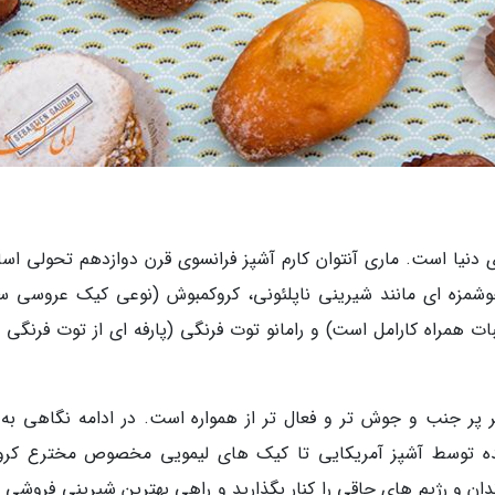
دنیا است. ماری آنتوان کارم آشپز فرانسوی قرن دوازدهم تحولی اس
وشمزه ای مانند شیرینی ناپلئونی، کروکمبوش (نوعی کیک عروسی س
ات همراه کارامل است) و رامانو توت فرنگی (پارفه ای از توت فرنگی 
ر جنب و جوش تر و فعال تر از همواره است. در ادامه نگاهی به 
ه توسط آشپز آمریکایی تا کیک های لیمویی مخصوص مخترع کرو
دان و رژیم های چاقی را کنار بگذارید و راهی بهترین شیرینی فروشی 