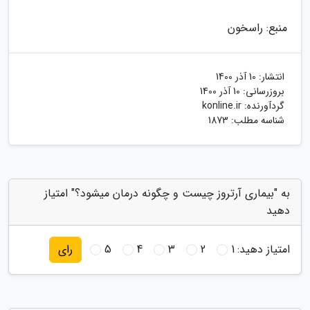
منبع: راسخون
انتشار:
10 آذر 1400
بروزرسانی:
10 آذر 1400
گردآورنده:
konline.ir
شناسه مطلب: 1873
به "بیماری آرتروز چیست و چگونه درمان میشود؟" امتیاز
دهید
امتیاز دهید:
1
2
3
4
5
رای