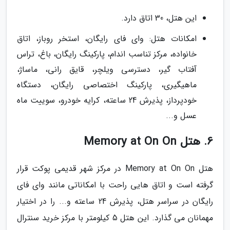
این هتل، 30 اتاق دارد.
امکانات هتل: وای فای رایگان، استخر روباز، اتاق
خانواده، مرکز تناسب اندام، پارکینگ رایگان، باغ، تراس
آفتاب گیر، دسترسی ویلچر، قایق رانی، ماساژ،
ماهیگیری، پارکینگ اختصاصی رایگان، دستگاه
خودپرداز، پذیرش 24 ساعته، کرایه خودرو، سوییت ماه
عسل و...
6. هتل Memory at On On
هتل Memory at On On در مرکز شهر قدیمی پوکت قرار
گرفته است و اتاق هایی راحت با امکاناتی مانند وای فای
رایگان در سراسر هتل، پذیرش 24 ساعته و... را در اختیار
مهمانان می گذارد. این هتل 5 کیلومتر با مرکز خرید سنترال