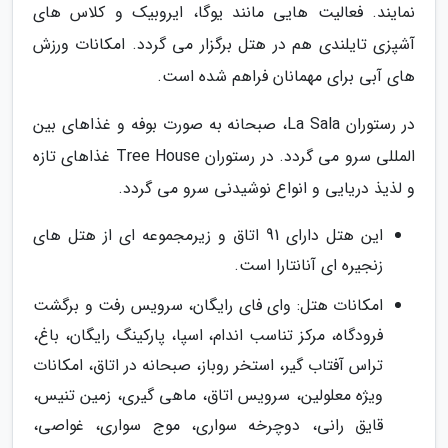
نمایند. فعالیت هایی مانند یوگا، ایروبیک و کلاس های
آشپزی تایلندی هم در هتل برگزار می گردد. امکانات ورزش
های آبی برای مهمانان فراهم شده است.
در رستوران La Sala، صبحانه به صورت بوفه و غذاهای بین
المللی سرو می گردد. در رستوران Tree House غذاهای تازه
و لذیذ دریایی و انواع نوشیدنی سرو می گردد.
این هتل دارای 91 اتاق و زیرمجموعه ای از هتل های
زنجیره ای آنانتارا است.
امکانات هتل: وای فای رایگان، سرویس رفت و برگشت
فرودگاه، مرکز تناسب اندام، اسپا، پارکینگ رایگان، باغ،
تراس آفتاب گیر، استخر روباز، صبحانه در اتاق، امکانات
ویژه معلولین، سرویس اتاق، ماهی گیری، زمین تنیس،
قایق رانی، دوچرخه سواری، موج سواری، غواصی،