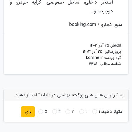
استخر داخلی، ساحل خصوصی، کرایه خودرو و
دوچرخه و...
منبع: کجارو / booking.com
انتشار:
25 آذر 1403
بروزرسانی:
25 آذر 1403
گردآورنده:
konline.ir
شناسه مطلب: 2381
به "برترین هتل های پوکت؛ بهشتی در تایلند" امتیاز دهید
امتیاز دهید:
1
2
3
4
5
رای