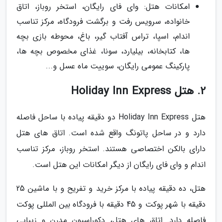
امکانات هتل: وای فای رایگان، استخر روباز، اتاق
خانواده، سرویس رفت و برگشت فرودگاه، مرکز تناسب
اندام، اسپا، تراس آفتاب گیر، باغ، محوطه بازی بچه
ها، کتابخانه، بیلیارد، سونا، غذای مخصوص بچه ها،
پارکینگ عمومی رایگان، سوییت ماه عسل و...
2. هتل Holiday Inn Express
هتل Holiday Inn Express دو دقیقه پیاده با ساحل فاصله
دارد و در ساحل پاتونگ واقع شده است. اتاق های هتل
دارای بالکن اختصاصی هستند. استخر روباز، مرکز تناسب
اندام و وای فای رایگان از دیگر امکانات این هتل است.
هتل، ده دقیقه پیاده با مرکز خرید و تفریح و با ماشین 25
دقیقه با شهر پوکت و 45 دقیقه با فرودگاه بین المللی پوکت
فاصله دارد. اتاق های هتل، دکوراسیون مدرن و زیبایی