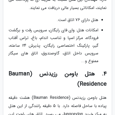
نمایند، امکاناتی بسیار عالی دریافت می نمایند.
هتل دارای 76 اتاق است.
امکانات هتل: وای فای رایگان، سرویس رفت و برگشت
فرودگاه، مرکز اسپا و تناسب اندام، باغ، تراس آفتاب
گیر، پارکینگ اختصاصی رایگان، پذیرش 24 ساعته،
سرویس داخل اتاق، گاوصندوق، اتاق های سیگار
ممنوع و...
4. هتل باومن رزیدنس (Bauman
Residence)
هتل باومن رزیدنس (Bauman Residence) هشت دقیقه
پیاده با ساحل فاصله دارد. با 5 دقیقه رانندگی از این هتل
به مرکز خرید Jungceylon می رسید. اتاق های راحت این