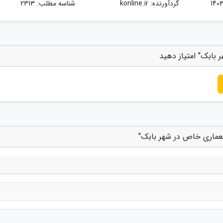
گردآورنده:
konline.ir
شناسه مطلب: 2313
بابک" امتیاز دهید
معماری خاص در شهر بابک"