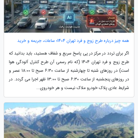
همه چیز درباره طرح زوج و فرد تهران 1404؛ ساعات، جریمه و خرید
اگر برای تردد در مرکز در پی پاسخ سریع و شفاف هستید، باید بدانید که
طرح زوج و فرد تهران 1404 (که نام رسمی آن طرح کنترل آلودگی هوا
است) در روزهای شنبه تا چهارشنبه از ساعت 6:30 صبح تا 18:00 عصر و
در روزهای پنجشنبه از ساعت 6:30 صبح تا 13:00 ظهر اجرا می گردد. در
شرایط عادی پلاک خودرو ملاک نیست و هر خودروی...